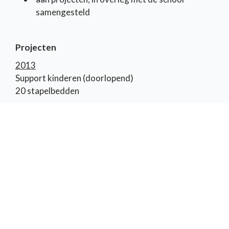
samengesteld
Projecten
2013
Support kinderen (doorlopend)
20 stapelbedden
2014
Waterboiler
2015
Watertank
2016
60 schoolbanken
Graanmolen
2017
Voetbalkleding meisjesteam